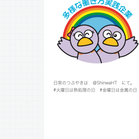
日常のつぶやきは
＠ShinwaHT
にて。
#火曜日は熱処理の日 #金曜日は金属の日