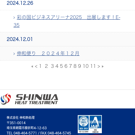
2024.12.26
彩の国ビジネスアリーナ2025 出展します！E-
35
2024.12.01
伸和便り ２０２４年１２月
«
<
1
2
3
4
5
6
7
8
9
10
11
>
»
株式会社 伸和熱処理
〒351-0014
埼玉県朝霞市膝折町4-12-63
TEL 048-464-5771 / FAX 048-464-5745