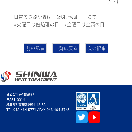
(Y.S.)
日常のつぶやきは
＠ShinwaHT
にて。
#火曜日は熱処理の日 #金曜日は金属の日
前の記事
一覧に戻る
次の記事
株式会社 伸和熱処理
〒351-0014
埼玉県朝霞市膝折町4-12-63
TEL 048-464-5771 / FAX 048-464-5745