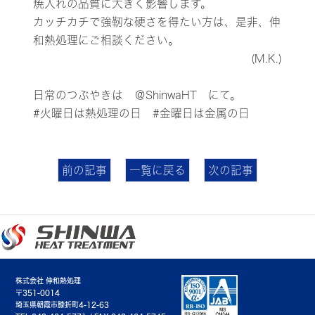
焼入れの品質に大きく影響します。
カッチカチで強靭な硬さを得たい方は、是非、伸
和熱処理にご相談ください。
(M.K.)
日常のつぶやきは
＠ShinwaHT
にて。
#火曜日は熱処理の日 #金曜日は金属の日
前の記事
一覧に戻る
次の記事
株式会社 伸和熱処理
〒351-0014
埼玉県朝霞市膝折町4-12-63