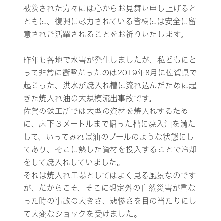
被災された方々には心からお見舞い申し上げると
ともに、復興に尽力されている皆様には安全に留
意されご活躍されることをお祈りいたします。
昨年も各地で水害が発生しましたが、私どもにと
って非常に衝撃だったのは2019年8月に佐賀県で
起こった、洪水が焼入れ槽に流れ込んだために起
きた焼入れ油の大規模流出事故です。
佐賀の鉄工所では大型の資材を焼入れするため
に、床下３メートルまで掘った槽に焼入油を満た
して、いってみれば油のプールのような状態にし
てあり、そこに熱した資材を投入することで冷却
をして焼入れしていました。
それは焼入れ工場としてはよく見る風景なのです
が、だからこそ、そこに想定外の自然災害が重な
った時の事故の大きさ、悲惨さを目の当たりにし
て大変なショックを受けました。